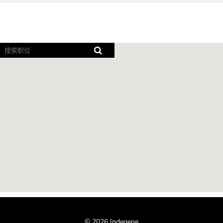
屏
幕
阅
读
器
无
法
读
取
以
下
可
搜
索
地
图。
© 2026 Indegene